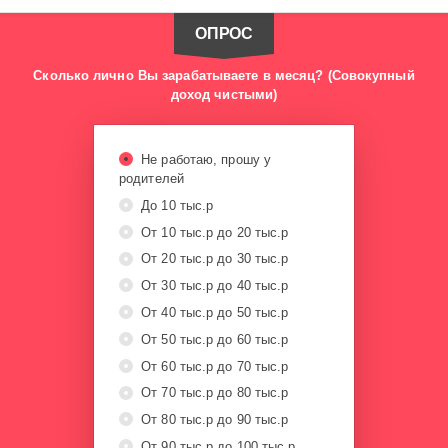
WebSam
ОПРОС
3
446
Сколько лично Вы зарабатываете в месяц? (Совокупный
0
доход чистыми)
номерам
месте
непонятном
Не работаю, прошу у
вроде
родителей
сходится
До 10 тыс.р
раньше
От 10 тыс.р до 20 тыс.р
тачка
Покрасивше
От 20 тыс.р до 30 тыс.р
заброшенный
От 30 тыс.р до 40 тыс.р
Забытый
случайно
От 40 тыс.р до 50 тыс.р
обронил
От 50 тыс.р до 60 тыс.р
ктото
От 60 тыс.р до 70 тыс.р
RollsRoyce
Centurion
От 70 тыс.р до 80 тыс.р
450000
От 80 тыс.р до 90 тыс.р
производителя
рекомендованная
От 90 тыс.р до 100 тыс.р