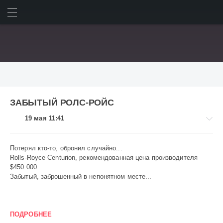
ИСКАТЬ
ВОЙТИ
album
DVDRip
genre
House
lenght
Letitbit
Original
ЗАБЫТЫЙ РОЛС-РОЙС
Progressive
Remix
Tracklist
Trance
unmixed
Vocal
19 мая 11:41
Качество
Однако
Очень
Размер
Фильм
альбом
более
будет
время
главная
жизни
жизнь
когда
которые
который
может
можно
мультфильм
после
Потерял кто-то, обронил случайно...
0
Rolls-Royce Centurion, рекомендованная цена производителя
1
своей
скачать
только
файлообмениках
фильме
$450.000.
2
через
чтобы
этого
Забытый, заброшенный в непонятном месте...
3
Показать все теги
4
5
ПОДРОБНЕЕ
Авто