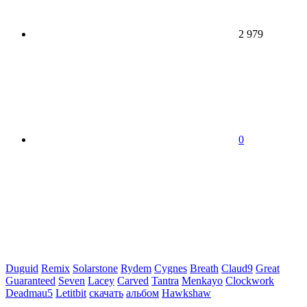
2 979
0
Duguid
Remix
Solarstone
Rydem
Cygnes
Breath
Claud9
Great
Guaranteed
Seven
Lacey
Carved
Tantra
Menkayo
Clockwork
Deadmau5
Letitbit
скачать
альбом
Hawkshaw