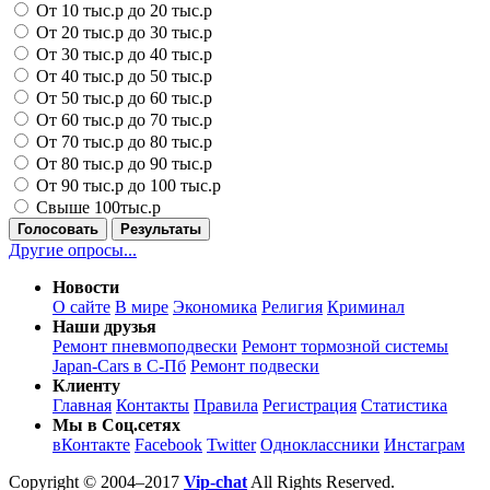
От 10 тыс.р до 20 тыс.р
От 20 тыс.р до 30 тыс.р
От 30 тыс.р до 40 тыс.р
От 40 тыс.р до 50 тыс.р
От 50 тыс.р до 60 тыс.р
От 60 тыс.р до 70 тыс.р
От 70 тыс.р до 80 тыс.р
От 80 тыс.р до 90 тыс.р
От 90 тыс.р до 100 тыс.р
Свыше 100тыс.р
Голосовать
Результаты
Другие опросы...
Новости
О сайте
В мире
Экономика
Религия
Криминал
Наши друзья
Ремонт пневмоподвески
Ремонт тормозной системы
Japan-Cars в С-Пб
Ремонт подвески
Клиенту
Главная
Контакты
Правила
Регистрация
Статистика
Мы в Соц.сетях
вКонтакте
Facebook
Twitter
Одноклассники
Инстаграм
Copyright © 2004–2017
Vip-chat
All Rights Reserved.