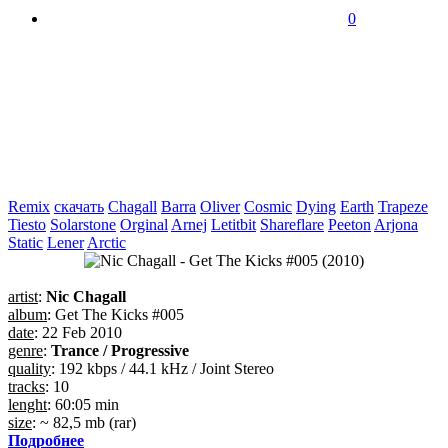
0
Remix
скачать
Chagall
Barra
Oliver
Cosmic
Dying
Earth
Trapeze
Tiesto
Solarstone
Orginal
Arnej
Letitbit
Shareflare
Peeton
Arjona
Static
Lener
Arctic
artist
:
Nic Chagall
album
: Get The Kicks #005
date
: 22 Feb 2010
genre
:
Trance / Progressive
quality
: 192 kbps / 44.1 kHz / Joint Stereo
tracks
: 10
lenght
: 60:05 min
size
: ~ 82,5 mb (rar)
Подробнее