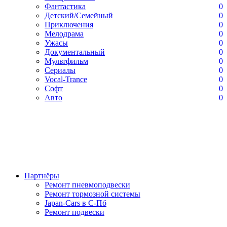
Фантастика
0
Детский/Семейный
0
Приключения
0
Мелодрама
0
Ужасы
0
Документальный
0
Мультфильм
0
Сериалы
0
Vocal-Trance
0
Софт
0
Авто
0
Партнёры
Ремонт пневмоподвески
Ремонт тормозной системы
Japan-Cars в С-Пб
Ремонт подвески