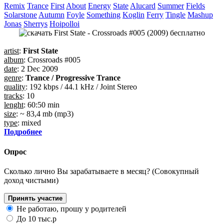
Remix
Trance
First
About
Energy
State
Alucard
Summer
Fields
Solarstone
Autumn
Foyle
Something
Koglin
Ferry
Tingle
Mashup
Jonas
Sherrys
Hoipolloi
artist
:
First State
album
: Crossroads #005
date
: 2 Dec 2009
genre
:
Trance / Progressive Trance
quality
: 192 kbps / 44.1 kHz / Joint Stereo
tracks
: 10
lenght
: 60:50 min
size
: ~ 83,4 mb (mp3)
type
: mixed
Подробнее
Опрос
Сколько лично Вы зарабатываете в месяц? (Совокупный
доход чистыми)
Принять участие
Не работаю, прошу у родителей
До 10 тыс.р