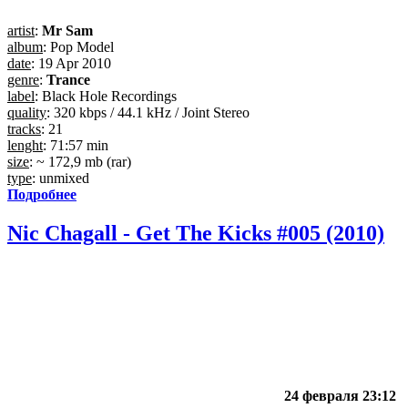
artist
:
Mr Sam
album
: Pop Model
date
: 19 Apr 2010
genre
:
Trance
label
: Black Hole Recordings
quality
: 320 kbps / 44.1 kHz / Joint Stereo
tracks
: 21
lenght
: 71:57 min
size
: ~ 172,9 mb (rar)
type
: unmixed
Подробнее
Nic Chagall - Get The Kicks #005 (2010)
24 февраля 23:12