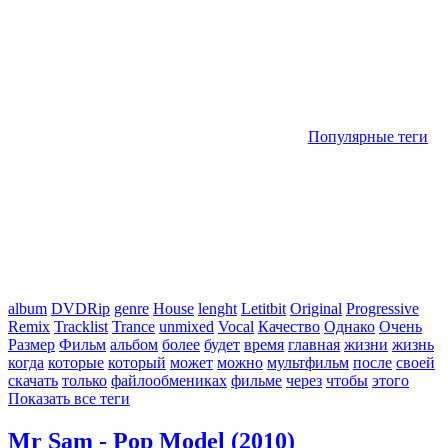
Популярные теги
album
DVDRip
genre
House
lenght
Letitbit
Original
Progressive
Remix
Tracklist
Trance
unmixed
Vocal
Качество
Однако
Очень
Размер
Фильм
альбом
более
будет
время
главная
жизни
жизнь
когда
которые
который
может
можно
мультфильм
после
своей
скачать
только
файлообмениках
фильме
через
чтобы
этого
Показать все теги
Mr Sam - Pop Model (2010)