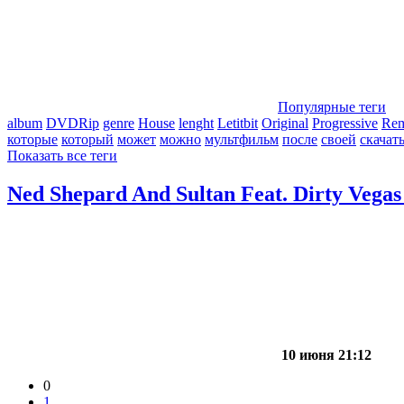
Популярные теги
album
DVDRip
genre
House
lenght
Letitbit
Original
Progressive
Re
которые
который
может
можно
мультфильм
после
своей
скачат
Показать все теги
Ned Shepard And Sultan Feat. Dirty Vegas
10 июня 21:12
0
1