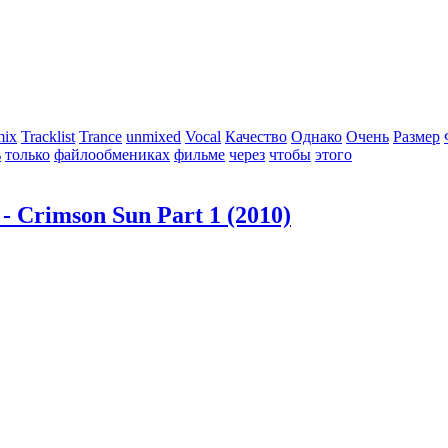
mix
Tracklist
Trance
unmixed
Vocal
Качество
Однако
Очень
Размер
ь
только
файлообмениках
фильме
через
чтобы
этого
 - Crimson Sun Part 1 (2010)