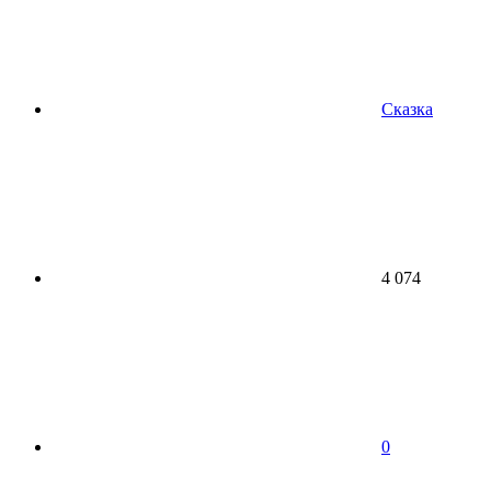
Сказка
4 074
0