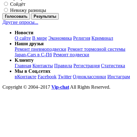
Сойдёт
Невижу разницы
Голосовать
Результаты
Другие опросы...
Новости
О сайте
В мире
Экономика
Религия
Криминал
Наши друзья
Ремонт пневмоподвески
Ремонт тормозной системы
Japan-Cars в С-Пб
Ремонт подвески
Клиенту
Главная
Контакты
Правила
Регистрация
Статистика
Мы в Соц.сетях
вКонтакте
Facebook
Twitter
Одноклассники
Инстаграм
Copyright © 2004–2017
Vip-chat
All Rights Reserved.