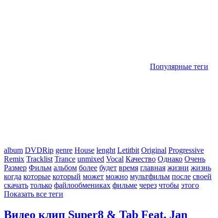
Популярные теги
album
DVDRip
genre
House
lenght
Letitbit
Original
Progressive
Remix
Tracklist
Trance
unmixed
Vocal
Качество
Однако
Очень
Размер
Фильм
альбом
более
будет
время
главная
жизни
жизнь
когда
которые
который
может
можно
мультфильм
после
своей
скачать
только
файлообмениках
фильме
через
чтобы
этого
Показать все теги
Видео клип Super8 & Tab Feat. Jan