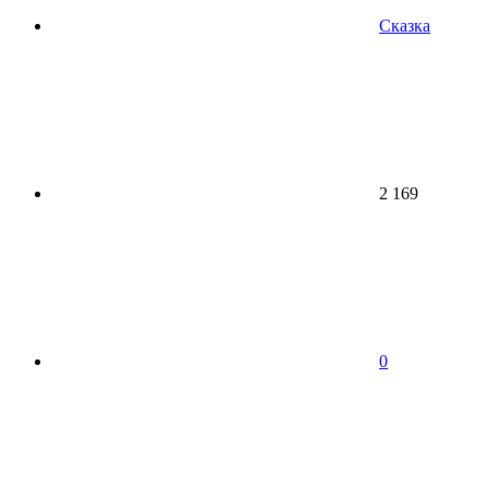
Сказка
2 169
0