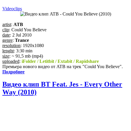
Videoсlips
artist
:
ATB
clip
: Could You Believe
date
: 2 Jul 2010
genre
:
Trance
resolution
: 1920x1080
lenght
: 3:30 min
size
: ~ 91,5 mb (mp4)
uploaded
:
iFolder / Letitbit / Extabit / Rapidshare
Премьера нового видео от ATB на трек "Could You Believe".
Подробнее
Видео клип BT Feat. Jes - Every Other
Way (2010)