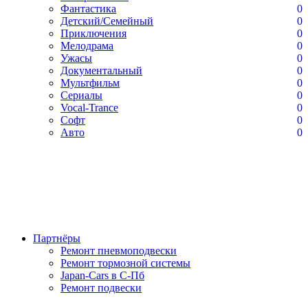
Фантастика
0
Детский/Семейный
0
Приключения
0
Мелодрама
0
Ужасы
0
Документальный
0
Мультфильм
0
Сериалы
0
Vocal-Trance
0
Софт
0
Авто
0
Партнёры
Ремонт пневмоподвески
Ремонт тормозной системы
Japan-Cars в С-Пб
Ремонт подвески