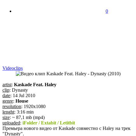
0
Videoсlips
artist
:
Kaskade Feat. Haley
clip
: Dynasty
date
: 14 Jul 2010
genre
:
House
resolution
: 1920x1080
lenght
: 3:16 min
size
: ~ 87,1 mb (mp4)
uploaded
:
iFolder / Extabit / Letitbit
Премьера нового видео от Kaskade совместно с Haley на трек
"Dynasty".