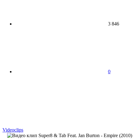
3 846
0
Videoсlips