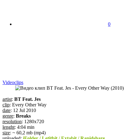
0
Videoсlips
artist
:
BT Feat. Jes
clip
: Every Other Way
date
: 12 Jul 2010
genre
:
Breaks
resolution
: 1280x720
lenght
: 4:04 min
size
: ~ 60,2 mb (mp4)
uploaded
:
iFolder / Letitbit / Extabit / Rapidshare