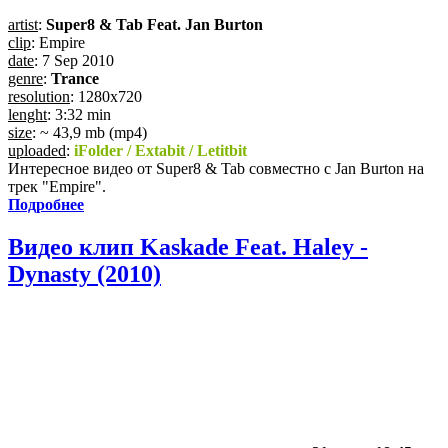
artist
:
Super8 & Tab Feat. Jan Burton
clip
: Empire
date
: 7 Sep 2010
genre
:
Trance
resolution
: 1280x720
lenght
: 3:32 min
size
: ~ 43,9 mb (mp4)
uploaded
:
iFolder / Extabit / Letitbit
Интересное видео от Super8 & Tab совместно с Jan Burton на
трек "Empire".
Подробнее
Видео клип Kaskade Feat. Haley -
Dynasty (2010)