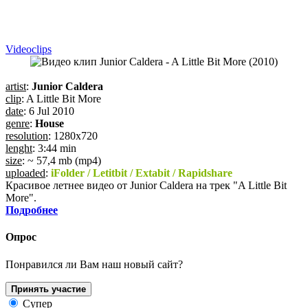
Videoсlips
artist
:
Junior Caldera
clip
: A Little Bit More
date
: 6 Jul 2010
genre
:
House
resolution
: 1280x720
lenght
: 3:44 min
size
: ~ 57,4 mb (mp4)
uploaded
:
iFolder / Letitbit / Extabit / Rapidshare
Красивое летнее видео от Junior Caldera на трек "A Little Bit
More".
Подробнее
Опрос
Понравился ли Вам наш новый сайт?
Принять участие
Супер