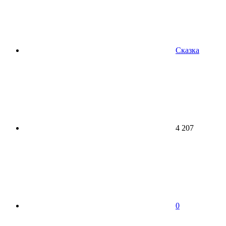
Сказка
4 207
0