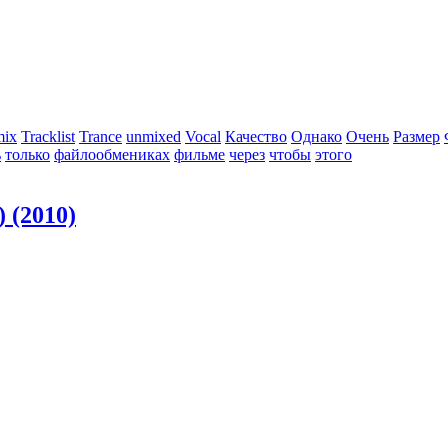
mix
Tracklist
Trance
unmixed
Vocal
Качество
Однако
Очень
Размер
ь
только
файлообмениках
фильме
через
чтобы
этого
 (2010)