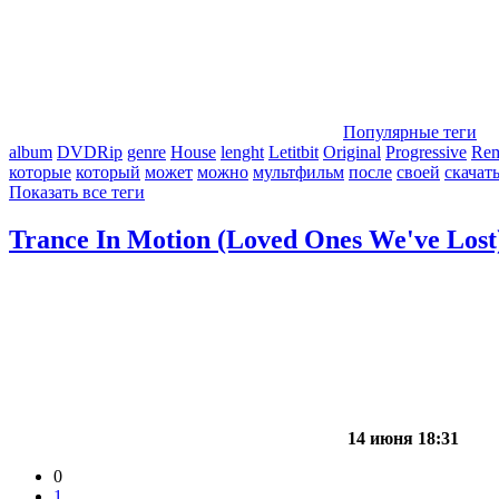
Популярные теги
album
DVDRip
genre
House
lenght
Letitbit
Original
Progressive
Re
которые
который
может
можно
мультфильм
после
своей
скачат
Показать все теги
Trance In Motion (Loved Ones We've Lost)
14 июня 18:31
0
1