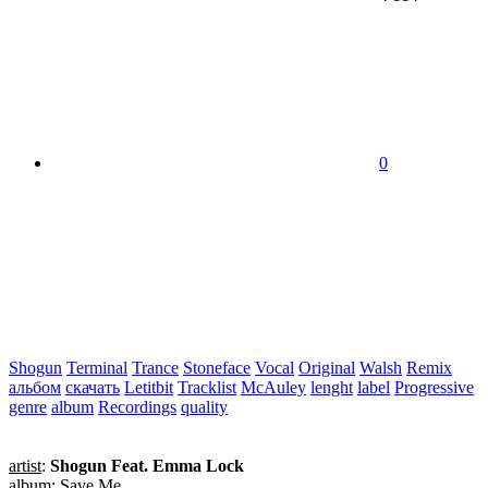
0
Shogun
Terminal
Trance
Stoneface
Vocal
Original
Walsh
Remix
альбом
скачать
Letitbit
Tracklist
McAuley
lenght
label
Progressive
genre
album
Recordings
quality
artist
:
Shogun Feat. Emma Lock
album
: Save Me