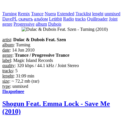
Turning
Remix
Trance
Nuera
Extended
Tracklist
lenght
unmixed
DavePL
скачать
альбом
Letitbit
Radio
tracks
Quillroader
Joint
genre
Progressive
album
Dubois
artist
:
Dulac & Dubois Feat. Szen
album
: Turning
date
: 14 Jun 2010
genre
:
Trance / Progressive Trance
label
: Magic Island Records
quality
: 320 kbps / 44.1 kHz / Joint Stereo
tracks
: 5
lenght
: 31:09 min
size
: ~ 72,2 mb (rar)
type
: unmixed
Подробнее
Shogun Feat. Emma Lock - Save Me
(2010)