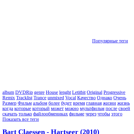
Популярные теги
album
DVDRip
genre
House
lenght
Letitbit
Original
Progressive
Remix
Tracklist
Trance
unmixed
Vocal
Качество
Однако
Очень
Размер
Фильм
альбом
более
будет
время
главная
жизни
жизнь
когда
которые
который
может
можно
мультфильм
после
своей
скачать
только
файлообмениках
фильме
через
чтобы
этого
Показать все теги
Bart Claessen - Hartseer (2010)