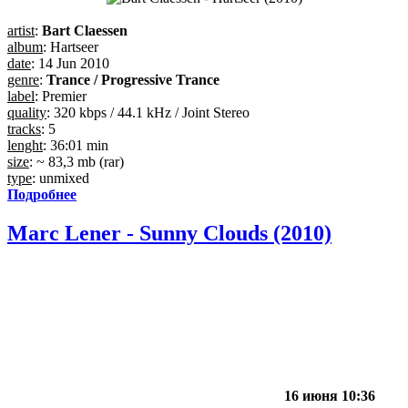
artist
:
Bart Claessen
album
: Hartseer
date
: 14 Jun 2010
genre
:
Trance / Progressive Trance
label
: Premier
quality
: 320 kbps / 44.1 kHz / Joint Stereo
tracks
: 5
lenght
: 36:01 min
size
: ~ 83,3 mb (rar)
type
: unmixed
Подробнее
Marc Lener - Sunny Clouds (2010)
16 июня 10:36