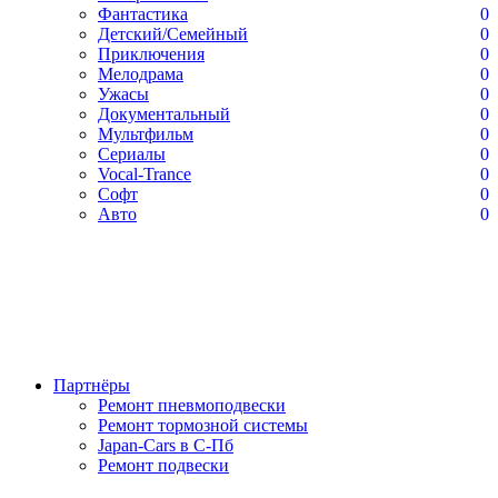
Фантастика
0
Детский/Семейный
0
Приключения
0
Мелодрама
0
Ужасы
0
Документальный
0
Мультфильм
0
Сериалы
0
Vocal-Trance
0
Софт
0
Авто
0
Партнёры
Ремонт пневмоподвески
Ремонт тормозной системы
Japan-Cars в С-Пб
Ремонт подвески