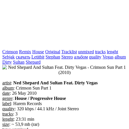
Crimson
Remix
House
Original
Tracklist
unmixed
tracks
lenght
Sebjak
скачать
Letitbit
Stephan
Stereo
альбом
quality
Vegas
album
Dirty
Sultan
Shepard
artist
:
Ned Shepard And Sultan Feat. Dirty Vegas
album
: Crimson Sun Part 1
date
: 26 May 2010
genre
:
House / Progressive House
label
: Harem Records
quality
: 320 kbps / 44.1 kHz / Joint Stereo
tracks
: 3
lenght
: 23:31 min
size
: ~ 53,9 mb (rar)