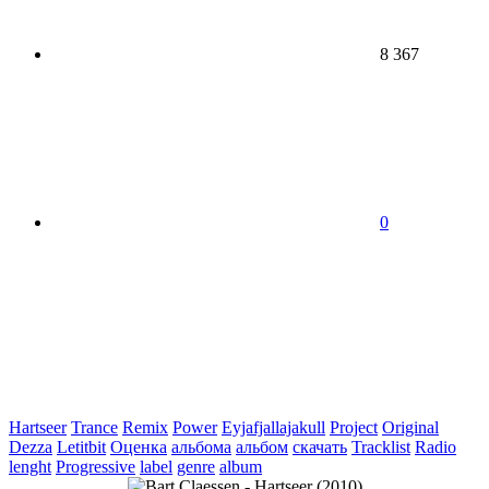
8 367
0
Hartseer
Trance
Remix
Power
Eyjafjallajakull
Project
Original
Dezza
Letitbit
Оценка
альбома
альбом
скачать
Tracklist
Radio
lenght
Progressive
label
genre
album