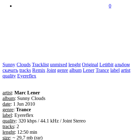
0
Sunny
Clouds
Tracklist
unmixed
lenght
Original
Letitbit
альбом
скачать
tracks
Remix
Joint
genre
album
Lener
Trance
label
artist
quality
Eyereflex
artist
:
Marc Lener
album
: Sunny Clouds
date
: 1 Jun 2010
genre
:
Trance
label
: Eyereflex
quality
: 320 kbps / 44.1 kHz / Joint Stereo
tracks
: 2
lenght
: 12:50 min
size
: ~ 29,7 mb (rar)