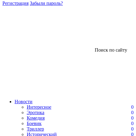
Регистрация
Забыли пароль?
Поиск по сайту
Новости
Интересное
0
Эротика
0
Комедия
0
Боевик
0
Триллер
0
Исторический
0