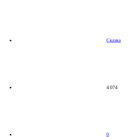
Сказка
4 074
0