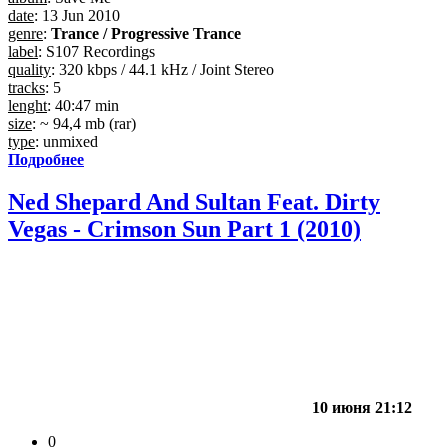
date
: 13 Jun 2010
genre
:
Trance / Progressive Trance
label
: S107 Recordings
quality
: 320 kbps / 44.1 kHz / Joint Stereo
tracks
: 5
lenght
: 40:47 min
size
: ~ 94,4 mb (rar)
type
: unmixed
Подробнее
Ned Shepard And Sultan Feat. Dirty
Vegas - Crimson Sun Part 1 (2010)
10 июня 21:12
0