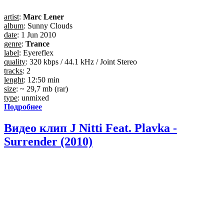
artist
:
Marc Lener
album
: Sunny Clouds
date
: 1 Jun 2010
genre
:
Trance
label
: Eyereflex
quality
: 320 kbps / 44.1 kHz / Joint Stereo
tracks
: 2
lenght
: 12:50 min
size
: ~ 29,7 mb (rar)
type
: unmixed
Подробнее
Видео клип J Nitti Feat. Plavka -
Surrender (2010)