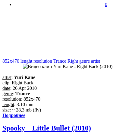
0
852x470
lenght
resolution
Trance
Right
genre
artist
artist
:
Yuri Kane
clip
: Right Back
date
: 26 Apr 2010
genre
:
Trance
resolution
: 852x470
lenght
: 3:10 min
size
: ~ 28,3 mb (flv)
Подробнее
Spooky – Little Bullet (2010)