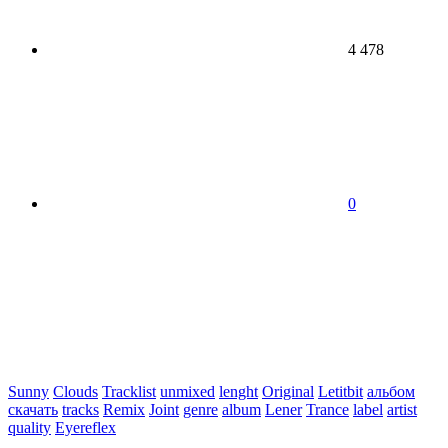
4 478
0
Sunny
Clouds
Tracklist
unmixed
lenght
Original
Letitbit
альбом
скачать
tracks
Remix
Joint
genre
album
Lener
Trance
label
artist
quality
Eyereflex