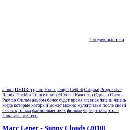
Популярные теги
album
DVDRip
genre
House
lenght
Letitbit
Original
Progressive
Remix
Tracklist
Trance
unmixed
Vocal
Качество
Однако
Очень
Размер
Фильм
альбом
более
будет
время
главная
жизни
жизнь
когда
которые
который
может
можно
мультфильм
после
своей
скачать
только
файлообмениках
фильме
через
чтобы
этого
Показать все теги
Marc Lener - Sunny Clouds (2010)