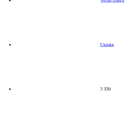
Vocal-Trance
Сказка
3 350