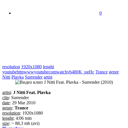
0
resolution
1920x1080
lenght
youtubehttpwwwyoutubecomwatchvb48ljK_ugHc
Trance
genre
Nitti
Plavka
Surrender
artist
artist
:
J Nitti Feat. Plavka
clip
: Surrender
date
: 29 Mar 2010
genre
:
Trance
resolution
: 1920x1080
lenght
: 4:06 min
size
: ~ 88,3 mb (avi)