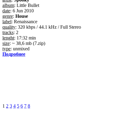
album
: Little Bullet
date
: 6 Jun 2010
genre
:
House
label
: Renaissance
quality
: 320 kbps / 44.1 kHz / Full Stereo
tracks
: 2
lenght
: 17:32 min
size
: ~ 38,6 mb (7.zip)
type
: unmixed
Подробнее
1
2
3
4
5
6
7
8