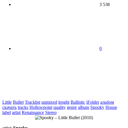
3 538
0
Little
Bullet
Tracklist
unmixed
lenght
Ballistic
iFolder
альбом
скачать
tracks
Hollowpoint
quality
genre
album
Spooky
House
label
artist
Renaissance
Stereo
artist
:
Spooky