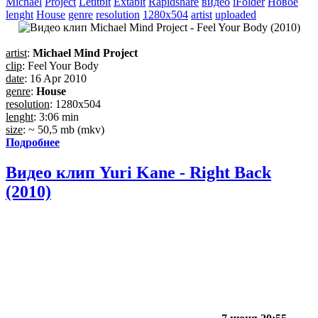
Michael
Project
Letitbit
Extabit
Rapidshare
видео
iFolder
Новое
lenght
House
genre
resolution
1280x504
artist
uploaded
artist
:
Michael Mind Project
clip
: Feel Your Body
date
: 16 Apr 2010
genre
:
House
resolution
: 1280x504
lenght
: 3:06 min
size
: ~ 50,5 mb (mkv)
Подробнее
Видео клип Yuri Kane - Right Back
(2010)