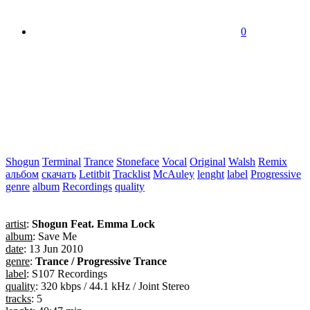
0
Shogun
Terminal
Trance
Stoneface
Vocal
Original
Walsh
Remix
альбом
скачать
Letitbit
Tracklist
McAuley
lenght
label
Progressive
genre
album
Recordings
quality
artist
:
Shogun Feat. Emma Lock
album
: Save Me
date
: 13 Jun 2010
genre
:
Trance / Progressive Trance
label
: S107 Recordings
quality
: 320 kbps / 44.1 kHz / Joint Stereo
tracks
: 5