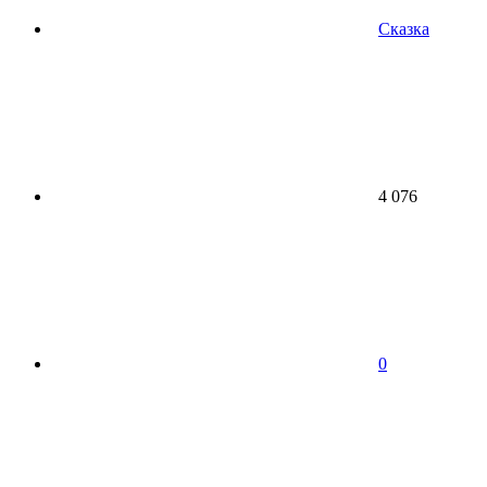
Сказка
4 076
0