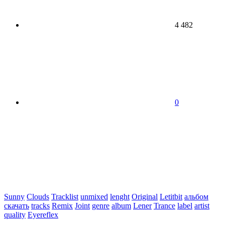
4 482
0
Sunny
Clouds
Tracklist
unmixed
lenght
Original
Letitbit
альбом
скачать
tracks
Remix
Joint
genre
album
Lener
Trance
label
artist
quality
Eyereflex