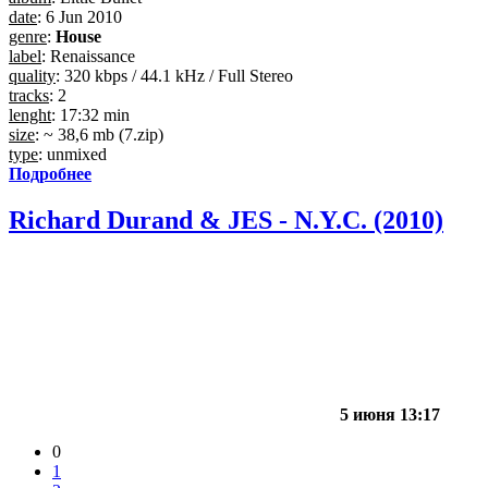
date
: 6 Jun 2010
genre
:
House
label
: Renaissance
quality
: 320 kbps / 44.1 kHz / Full Stereo
tracks
: 2
lenght
: 17:32 min
size
: ~ 38,6 mb (7.zip)
type
: unmixed
Подробнее
Richard Durand & JES - N.Y.C. (2010)
5 июня 13:17
0
1