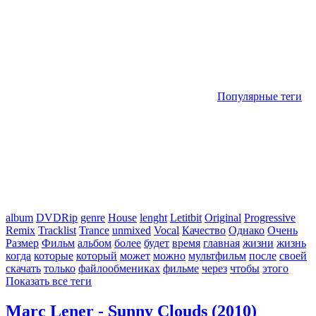
Популярные теги
album
DVDRip
genre
House
lenght
Letitbit
Original
Progressive
Remix
Tracklist
Trance
unmixed
Vocal
Качество
Однако
Очень
Размер
Фильм
альбом
более
будет
время
главная
жизни
жизнь
когда
которые
который
может
можно
мультфильм
после
своей
скачать
только
файлообмениках
фильме
через
чтобы
этого
Показать все теги
Marc Lener - Sunny Clouds (2010)