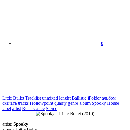
0
Little
Bullet
Tracklist
unmixed
lenght
Ballistic
iFolder
альбом
скачать
tracks
Hollowpoint
quality
genre
album
Spooky
House
label
artist
Renaissance
Stereo
artist
:
Spooky
album
: Little Bullet