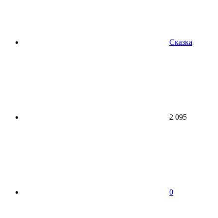
Сказка
2 095
0