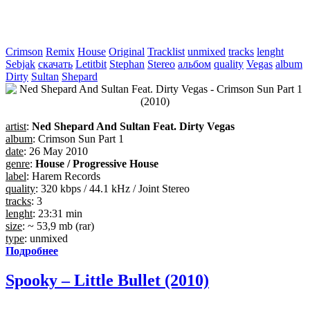
Crimson
Remix
House
Original
Tracklist
unmixed
tracks
lenght
Sebjak
скачать
Letitbit
Stephan
Stereo
альбом
quality
Vegas
album
Dirty
Sultan
Shepard
artist
:
Ned Shepard And Sultan Feat. Dirty Vegas
album
: Crimson Sun Part 1
date
: 26 May 2010
genre
:
House / Progressive House
label
: Harem Records
quality
: 320 kbps / 44.1 kHz / Joint Stereo
tracks
: 3
lenght
: 23:31 min
size
: ~ 53,9 mb (rar)
type
: unmixed
Подробнее
Spooky – Little Bullet (2010)