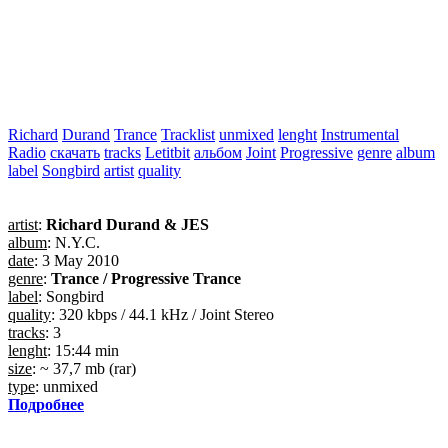
Richard
Durand
Trance
Tracklist
unmixed
lenght
Instrumental
Radio
скачать
tracks
Letitbit
альбом
Joint
Progressive
genre
album
label
Songbird
artist
quality
artist
:
Richard Durand & JES
album
: N.Y.C.
date
: 3 May 2010
genre
:
Trance / Progressive Trance
label
: Songbird
quality
: 320 kbps / 44.1 kHz / Joint Stereo
tracks
: 3
lenght
: 15:44 min
size
: ~ 37,7 mb (rar)
type
: unmixed
Подробнее