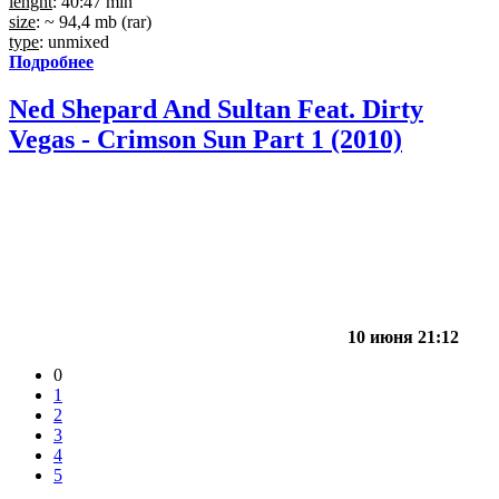
lenght
: 40:47 min
size
: ~ 94,4 mb (rar)
type
: unmixed
Подробнее
Ned Shepard And Sultan Feat. Dirty
Vegas - Crimson Sun Part 1 (2010)
10 июня 21:12
0
1
2
3
4
5