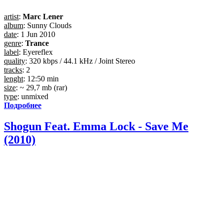
artist
:
Marc Lener
album
: Sunny Clouds
date
: 1 Jun 2010
genre
:
Trance
label
: Eyereflex
quality
: 320 kbps / 44.1 kHz / Joint Stereo
tracks
: 2
lenght
: 12:50 min
size
: ~ 29,7 mb (rar)
type
: unmixed
Подробнее
Shogun Feat. Emma Lock - Save Me
(2010)