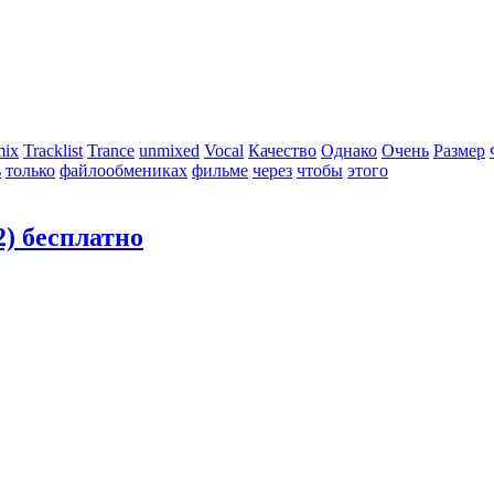
mix
Tracklist
Trance
unmixed
Vocal
Качество
Однако
Очень
Размер
ь
только
файлообмениках
фильме
через
чтобы
этого
) бесплатно