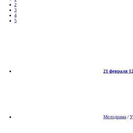
2
3
4
5
21 февраля 12
Мелодрама
/
У