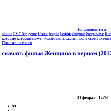
Популярные теги
album
DVDRip
genre
House
lenght
Letitbit
Original
Progressive
Re
которые
который
может
можно
мультфильм
после
своей
скачат
Показать все теги
скачать фильм Женщина в черном (2012
21 февраля 12:54
80
1