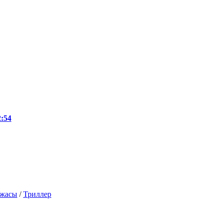
:54
жасы
/
Триллер