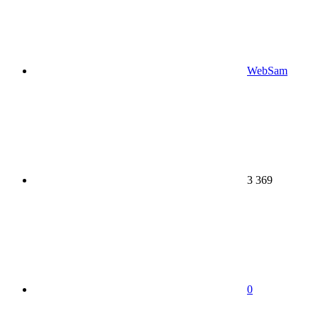
WebSam
3 369
0